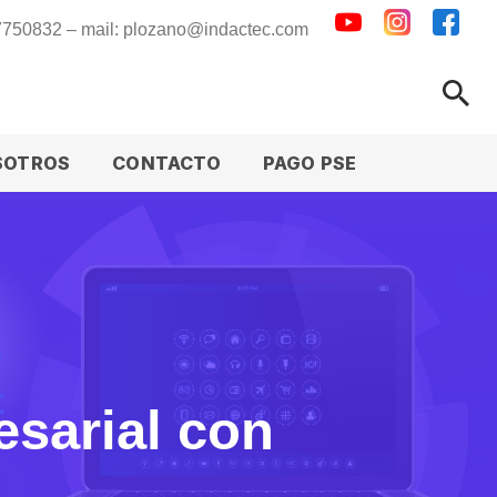
 7750832 – mail: plozano@indactec.com
SOTROS
CONTACTO
PAGO PSE
sarial con