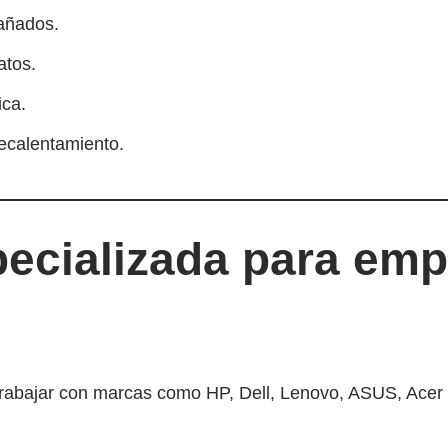
añados.
atos.
ica.
ecalentamiento.
pecializada para emp
 trabajar con marcas como HP, Dell, Lenovo, ASUS, Ace