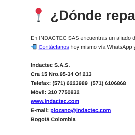
¿Dónde repar
En INDACTEC SAS encuentras un aliado de c
Contáctanos
hoy mismo vía WhatsApp y 
Indactec S.A.S.
Cra 15 Nro.95-34 Of 213
Telefax: (571) 6223989 (571) 6106868
Móvil: 310 7750832
www.indactec.com
E-mail:
plozano@indactec.com
Bogotá Colombia