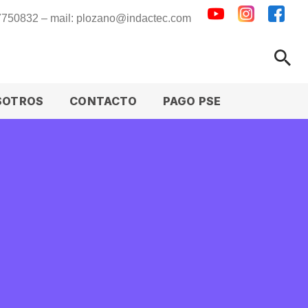
 7750832 – mail: plozano@indactec.com
SOTROS
CONTACTO
PAGO PSE