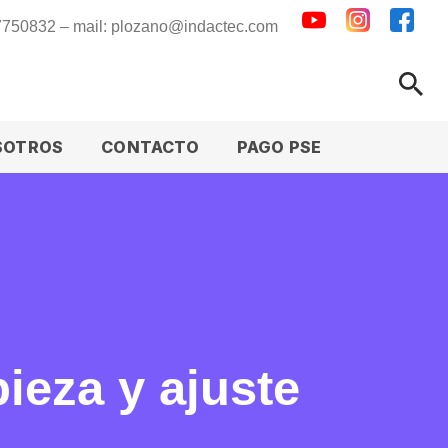
 7750832 – mail: plozano@indactec.com
SOTROS
CONTACTO
PAGO PSE
ieza y ajuste