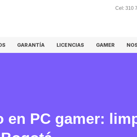
Cel: 310
OS
GARANTÍA
LICENCIAS
GAMER
NO
 en PC gamer: limp