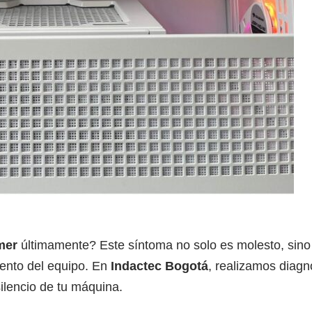
mer
últimamente? Este síntoma no solo es molesto, sino
miento del equipo. En
Indactec Bogotá
, realizamos diagnó
silencio de tu máquina.