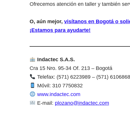
Ofrecemos atención en taller y también serv
O, aún mejor,
visítanos en Bogotá o solic
¡Estamos para ayudarte!
Indactec S.A.S.
Cra 15 Nro. 95-34 Of. 213 – Bogotá
Telefax: (571) 6223989 – (571) 610686
Móvil: 310 7750832
www.indactec.com
E-mail:
plozano@indactec.com