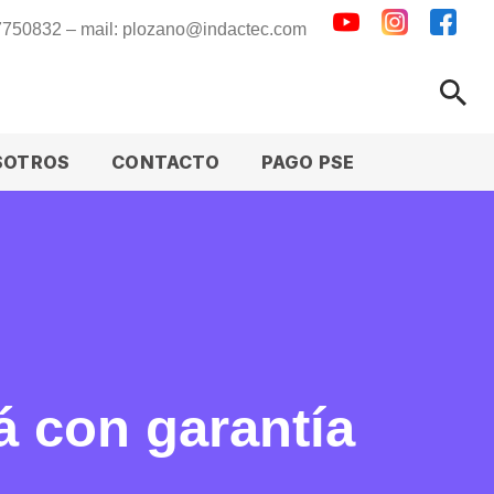
 7750832 – mail: plozano@indactec.com
SOTROS
CONTACTO
PAGO PSE
 con garantía