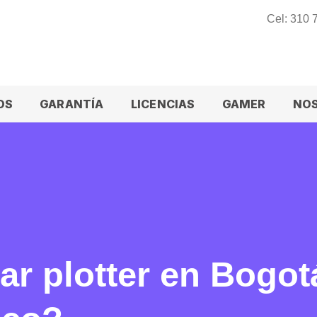
Cel: 310
OS
GARANTÍA
LICENCIAS
GAMER
NO
r plotter en Bogotá