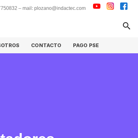
 7750832 – mail: plozano@indactec.com
SOTROS
CONTACTO
PAGO PSE