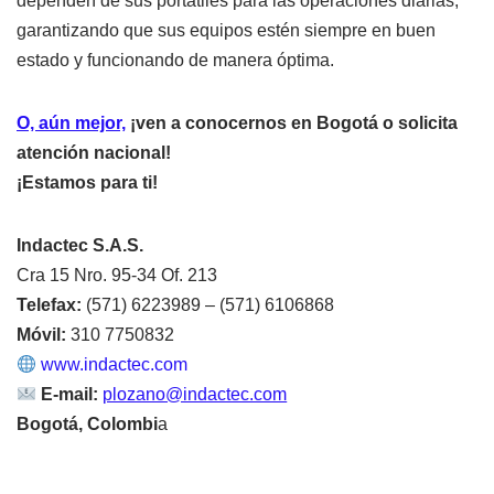
dependen de sus portátiles para las operaciones diarias,
garantizando que sus equipos estén siempre en buen
estado y funcionando de manera óptima.
O, aún mejor,
¡ven a conocernos en Bogotá o solicita
atención nacional!
¡Estamos para ti!
Indactec S.A.S.
Cra 15 Nro. 95-34 Of. 213
Telefax:
(571) 6223989 – (571) 6106868
Móvil:
310 7750832
www.indactec.com
E-mail:
plozano@indactec.com
Bogotá, Colombi
a