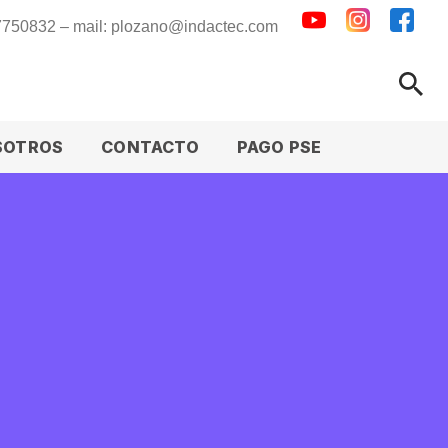
 7750832 – mail: plozano@indactec.com
SOTROS
CONTACTO
PAGO PSE