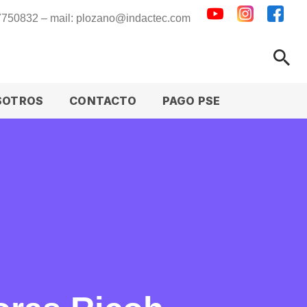
 7750832 – mail: plozano@indactec.com
SOTROS
CONTACTO
PAGO PSE