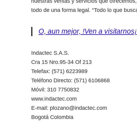
nuestras ventas y servicios que ofrecemos,
todo de una forma legal. “Todo lo que busca
O, aun mejor, !Ven a visitarnos¡
Indactec S.A.S.
Cra 15 Nro.95-34 Of 213
Telefax: (571) 6223989
Teléfono Directo: (571) 6106868
Móvil: 310 7750832
www.indactec.com
E-mail: plozano@indactec.com
Bogotá Colombia