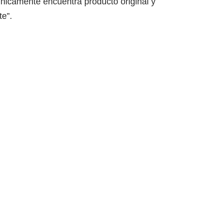
únicamente encuentra producto original y
te”.