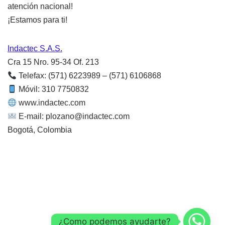
atención nacional!
¡Estamos para ti!
Indactec S.A.S.
Cra 15 Nro. 95-34 Of. 213
Telefax: (571) 6223989 – (571) 6106868
Móvil: 310 7750832
www.indactec.com
E-mail: plozano@indactec.com
Bogotá, Colombia
Correo
¿Como podemos ayudarte?
COPYRIGHT @ 2026 INGENIERIA DISEÑO Y ARTE DE