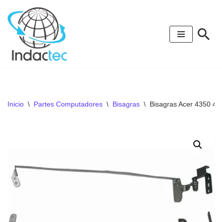
Saltar
al
contenido
Inicio
\
Partes Computadores
\
Bisagras
\
Bisagras Acer 4350 4