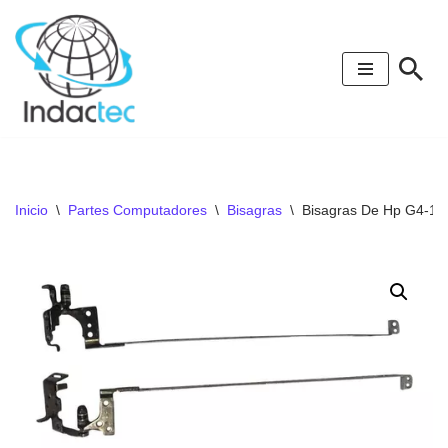
Saltar
al
contenido
Inicio
\
Partes Computadores
\
Bisagras
\
Bisagras De Hp G4-10