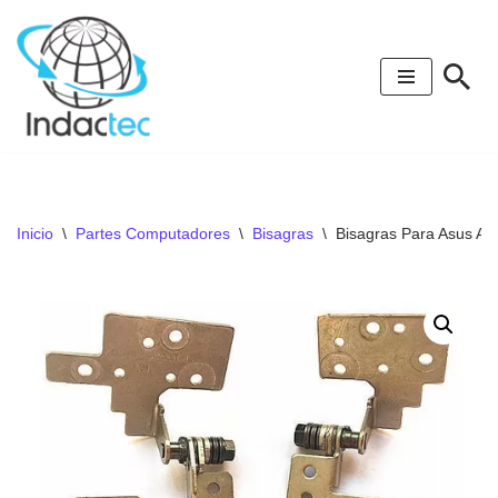
Saltar
al
contenido
Inicio
\
Partes Computadores
\
Bisagras
\
Bisagras Para Asus A