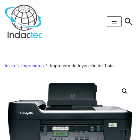
Saltar
al
contenido
Inicio
\
Impresoras
\
Impresora de Inyección de Tinta