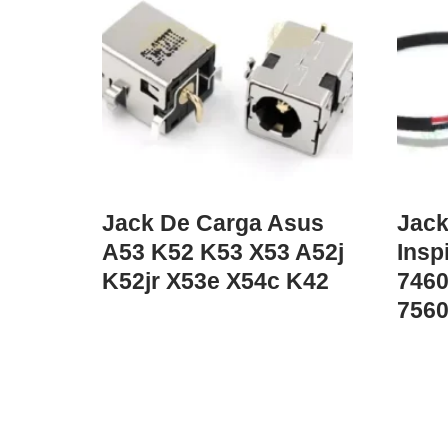
Jack De Carga Asus
Jack
A53 K52 K53 X53 A52j
Insp
K52jr X53e X54c K42
7460
756