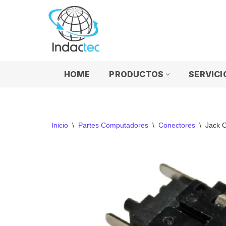
Saltar
al
contenido
HOME
PRODUCTOS
SERVICI
Inicio
\
Partes Computadores
\
Conectores
\
Jack 