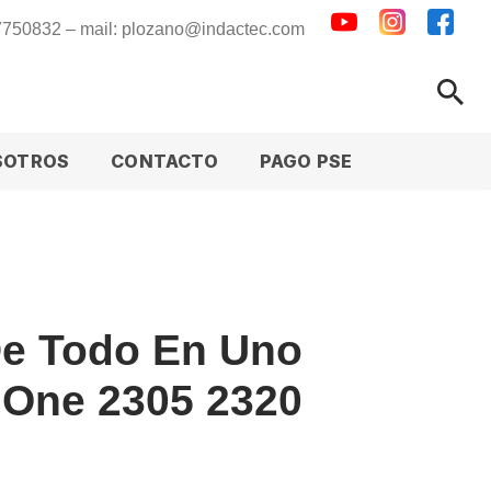
 7750832 – mail: plozano@indactec.com
SOTROS
CONTACTO
PAGO PSE
De Todo En Uno
n One 2305 2320