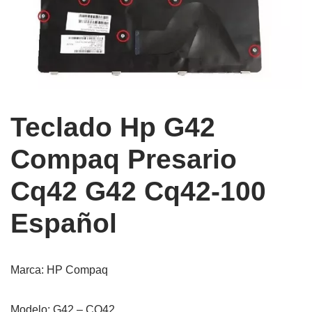
Teclado Hp G42
Compaq Presario
Cq42 G42 Cq42-100
Español
Marca: HP Compaq
Modelo: G42 – CQ42