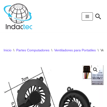
Saltar
al
contenido
Inicio
\
Partes Computadores
\
Ventiladores para Portatiles
\
Ven