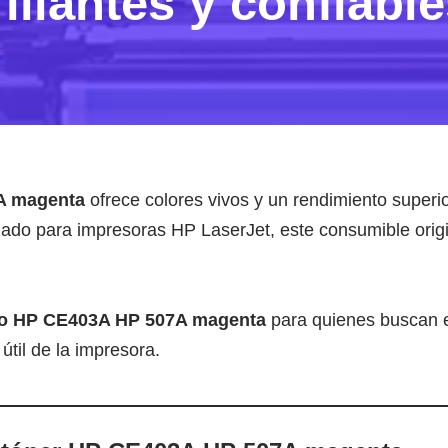
illantes y confiabl
A magenta
ofrece colores vivos y un rendimiento superio
ñado para impresoras HP LaserJet, este consumible orig
ho HP CE403A HP 507A magenta
para quienes buscan ef
útil de la impresora.