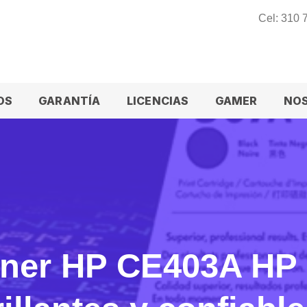
Cel: 310
OS
GARANTÍA
LICENCIAS
GAMER
NO
óner HP CE403A HP