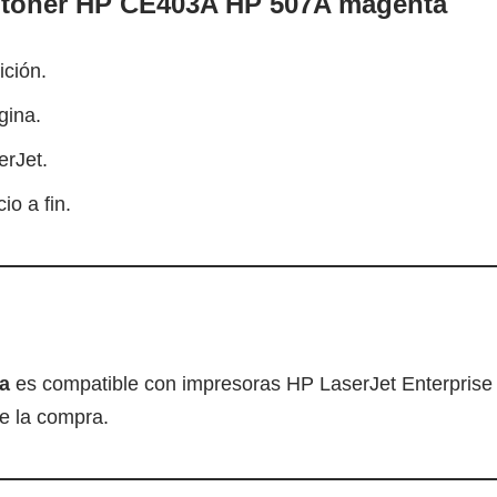
e tóner HP CE403A HP 507A magenta
ición.
gina.
erJet.
io a fin.
a
es compatible con impresoras HP LaserJet Enterpris
de la compra.