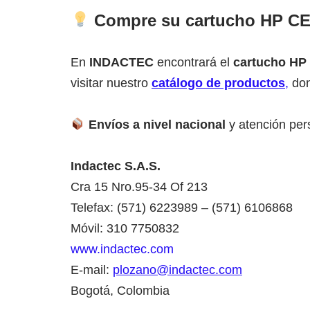
Compre su cartucho HP C
En
INDACTEC
encontrará el
cartucho HP
visitar nuestro
catálogo de productos
,
don
Envíos a nivel nacional
y atención per
Indactec S.A.S.
Cra 15 Nro.95-34 Of 213
Telefax: (571) 6223989 – (571) 6106868
Móvil: 310 7750832
www.indactec.com
E-mail:
plozano@indactec.com
Bogotá, Colombia