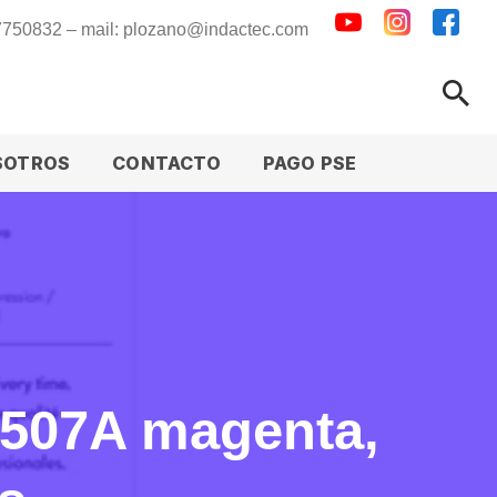
 7750832 – mail: plozano@indactec.com
SOTROS
CONTACTO
PAGO PSE
 507A magenta,