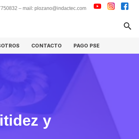
 7750832 – mail: plozano@indactec.com
SOTROS
CONTACTO
PAGO PSE
tidez y