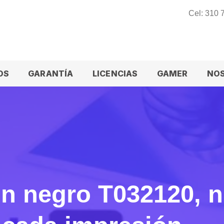
Cel: 310
OS
GARANTÍA
LICENCIAS
GAMER
NO
 negro T032120, ni