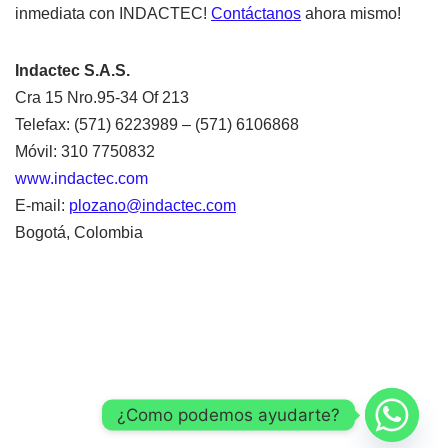
inmediata con INDACTEC!
Contáctanos
ahora mismo!
Indactec S.A.S.
Cra 15 Nro.95-34 Of 213
Telefax: (571) 6223989 – (571) 6106868
Móvil: 310 7750832
www.indactec.com
E-mail:
plozano@indactec.com
Bogotá, Colombia
Correo
¿Como podemos ayudarte?
COPYRIGHT @ 2026 INGENIERIA DISEÑO Y ARTE DE
ALTA TECNOLOGIA S.A.S