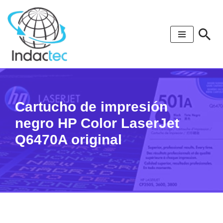
Saltar
al
contenido
Cartucho de impresión
negro HP Color LaserJet
Q6470A original