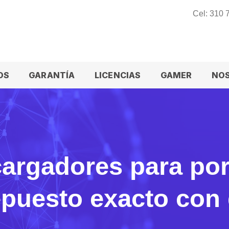
Cel: 310
OS
GARANTÍA
LICENCIAS
GAMER
NO
argadores para port
epuesto exacto con 