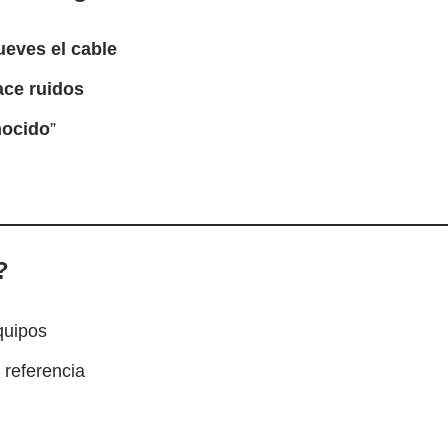
ueves el cable
ace ruidos
nocido
”
?
quipos
 referencia