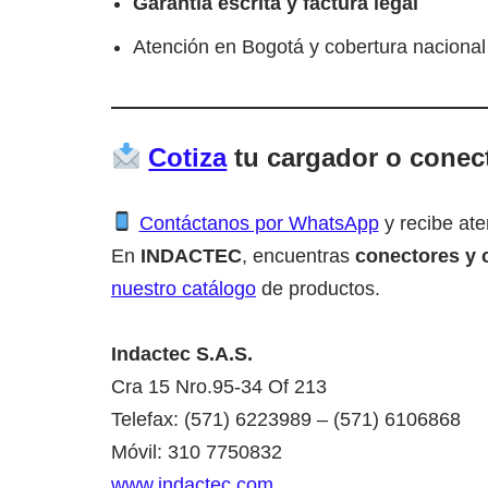
Garantía escrita y factura legal
Atención en Bogotá y cobertura naciona
Cotiza
tu cargador o conect
Contáctanos por WhatsApp
y recibe ate
En
INDACTEC
, encuentras
conectores y 
nuestro catálogo
de productos.
Indactec S.A.S.
Cra 15 Nro.95-34 Of 213
Telefax: (571) 6223989 – (571) 6106868
Móvil: 310 7750832
www.indactec.com