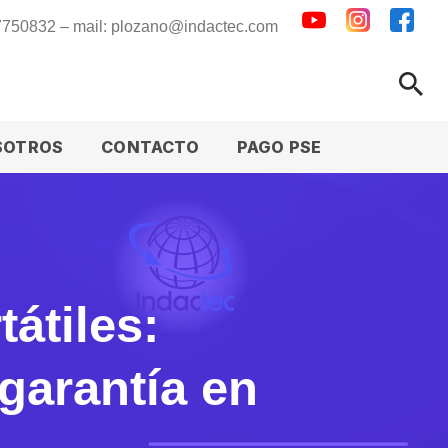
 7750832 – mail: plozano@indactec.com
SOTROS
CONTACTO
PAGO PSE
átiles:
garantía en