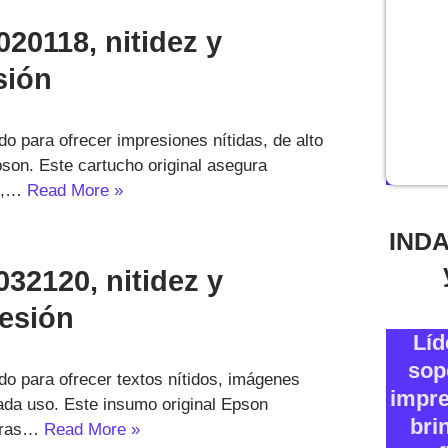
20118, nitidez y
sión
o para ofrecer impresiones nítidas, de alto
pson. Este cartucho original asegura
us,…
Read More »
INDA
32120, nitidez y
resión
Líd
sop
o para ofrecer textos nítidos, imágenes
impre
cada uso. Este insumo original Epson
bri
soras…
Read More »