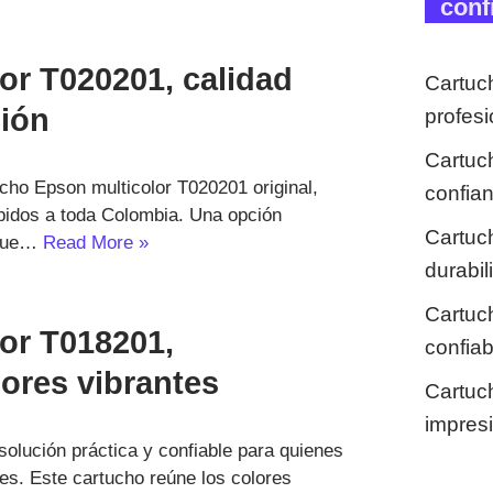
conf
or T020201, calidad
Cartuc
sión
profes
Cartuc
ho Epson multicolor T020201 original,
confia
ápidos a toda Colombia. Una opción
Cartuc
 que…
Read More »
durabi
Cartuc
or T018201,
confia
lores vibrantes
Cartuc
impresi
olución práctica y confiable para quienes
s. Este cartucho reúne los colores