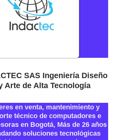
CTEC SAS Ingeniería Diseño
y Arte de Alta Tecnología
eres en venta, mantenimiento y
orte técnico de computadores e
soras en Bogotá, Más de 26 años
ndando soluciones tecnológicas