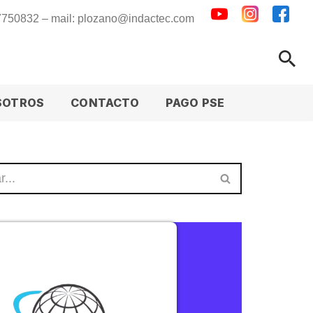
 7750832 – mail: plozano@indactec.com
SOTROS
CONTACTO
PAGO PSE