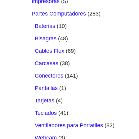
Impresoras
5
Partes Computadores
283
Baterias
10
Bisagras
48
Cables Flex
69
Carcasas
38
Conectores
141
Pantallas
1
Tarjetas
4
Teclados
41
Ventiladores para Portatiles
82
Webcam
3