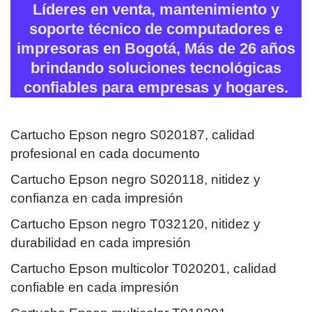
Líderes en venta, mantenimiento y
soporte técnico de computadores e
impresoras en Bogotá, Más de 26 años
brindando soluciones tecnológicas
confiables para empresas y hogares.
Cartucho Epson negro S020187, calidad
profesional en cada documento
Cartucho Epson negro S020118, nitidez y
confianza en cada impresión
Cartucho Epson negro T032120, nitidez y
durabilidad en cada impresión
Cartucho Epson multicolor T020201, calidad
confiable en cada impresión