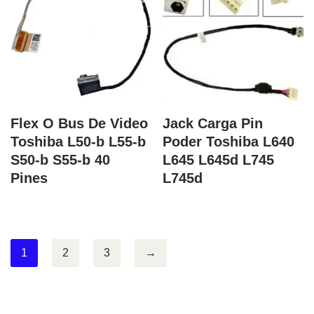
Flex O Bus De Video
Jack Carga Pin
Toshiba L50-b L55-b
Poder Toshiba L640
S50-b S55-b 40
L645 L645d L745
Pines
L745d
1
2
3
→