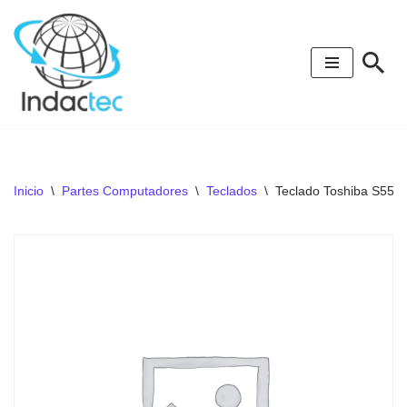
Saltar
al
contenido
Inicio
\
Partes Computadores
\
Teclados
\
Teclado Toshiba S55-b