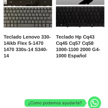
Teclado Lenovo 330-
Teclado Hp Cq43
14ikb Flex 5-1470
Cq45 Cq57 Cq58
1470 330s-14 S340-
1000-1100 2000 G4-
14
1000 Español
Correo
¿Como podemos ayudarte?
COPYRIGHT @ 2026 INGENIERIA DISEÑO Y ARTE DE