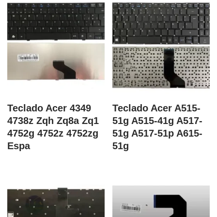
Teclado Acer 4349
Teclado Acer A515-
4738z Zqh Zq8a Zq1
51g A515-41g A517-
4752g 4752z 4752zg
51g A517-51p A615-
Espa
51g