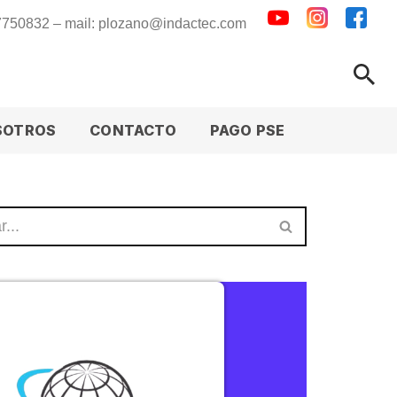
 7750832 – mail: plozano@indactec.com
SOTROS
CONTACTO
PAGO PSE