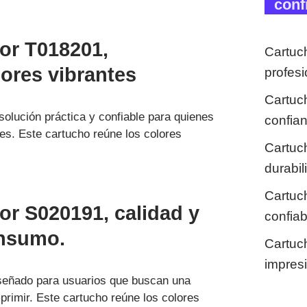
conf
or T018201,
Cartuc
lores vibrantes
profes
Cartuc
olución práctica y confiable para quienes
confia
s. Este cartucho reúne los colores
Cartuc
durabi
Cartuc
or S020191, calidad y
confia
insumo.
Cartuc
impresi
iseñado para usuarios que buscan una
primir. Este cartucho reúne los colores