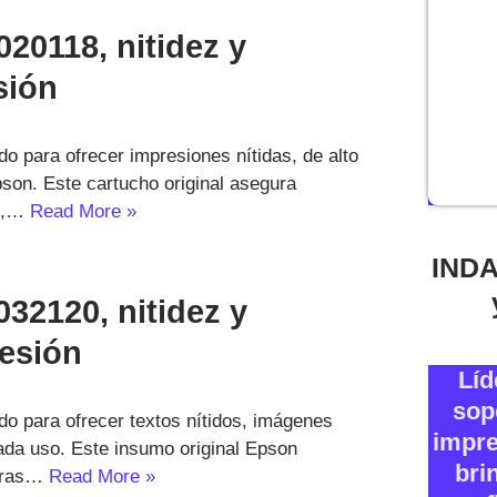
20118, nitidez y
sión
o para ofrecer impresiones nítidas, de alto
pson. Este cartucho original asegura
us,…
Read More »
INDA
32120, nitidez y
resión
Líd
sop
o para ofrecer textos nítidos, imágenes
impre
cada uso. Este insumo original Epson
bri
soras…
Read More »