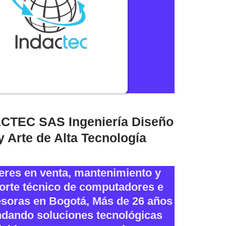
CTEC SAS Ingeniería Diseño
y Arte de Alta Tecnología
eres en venta, mantenimiento y
orte técnico de computadores e
soras en Bogotá, Más de 26 años
ndando soluciones tecnológicas