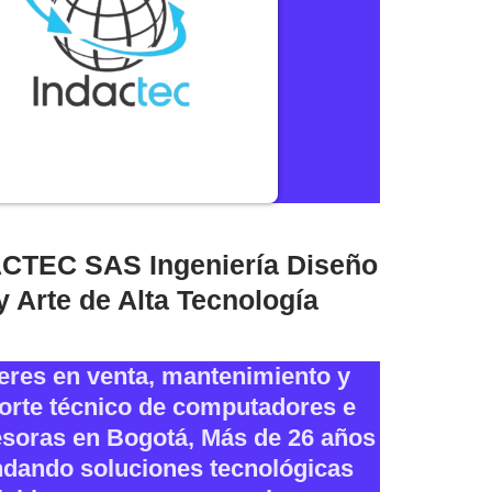
CTEC SAS Ingeniería Diseño
y Arte de Alta Tecnología
eres en venta, mantenimiento y
orte técnico de computadores e
soras en Bogotá, Más de 26 años
ndando soluciones tecnológicas