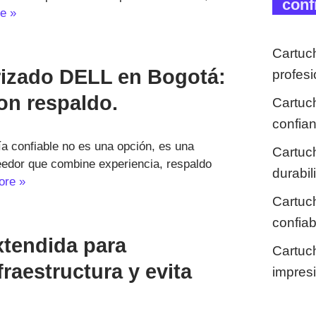
conf
e »
Cartuc
rizado DELL en Bogotá:
profes
on respaldo.
Cartuc
confia
a confiable no es una opción, es una
Cartuc
veedor que combine experiencia, respaldo
durabi
ore »
Cartuc
confia
xtendida para
Cartuc
fraestructura y evita
impresi