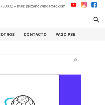
 7750832 – mail: plozano@indactec.com
SOTROS
CONTACTO
PAGO PSE