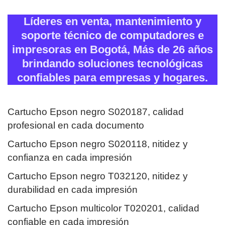
Líderes en venta, mantenimiento y
soporte técnico de computadores e
impresoras en Bogotá, Más de 26 años
brindando soluciones tecnológicas
confiables para empresas y hogares.
Cartucho Epson negro S020187, calidad
profesional en cada documento
Cartucho Epson negro S020118, nitidez y
confianza en cada impresión
Cartucho Epson negro T032120, nitidez y
durabilidad en cada impresión
Cartucho Epson multicolor T020201, calidad
confiable en cada impresión