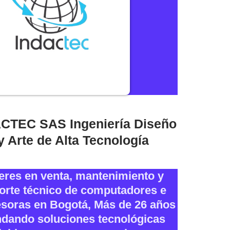
CTEC SAS Ingeniería Diseño
y Arte de Alta Tecnología
eres en venta, mantenimiento y
orte técnico de computadores e
soras en Bogotá, Más de 26 años
ndando soluciones tecnológicas