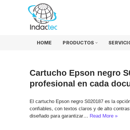
Saltar
al
contenido
HOME
PRODUCTOS
SERVICI
Cartucho Epson negro S0
profesional en cada do
El cartucho Epson negro S020187 es la opció
confiables, con textos claros y de alto contra
diseñado para garantizar…
Read More »