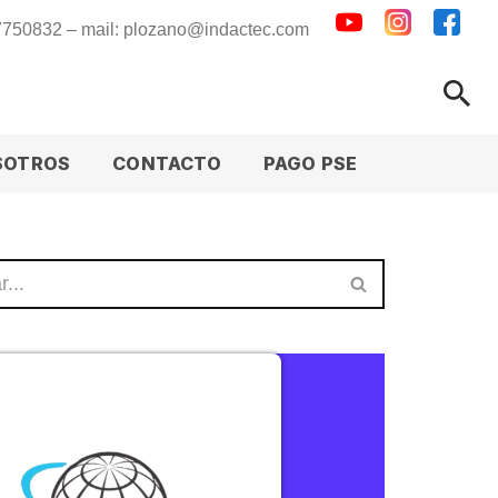
 7750832 – mail: plozano@indactec.com
SOTROS
CONTACTO
PAGO PSE