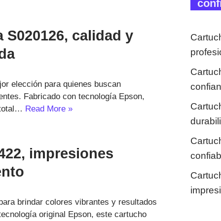
conf
S020126, calidad y
Cartuc
ada
profes
Cartuc
or elección para quienes buscan
confia
tentes. Fabricado con tecnología Epson,
Cartuc
 total…
Read More »
durabi
Cartuc
422, impresiones
confia
ento
Cartuc
impresi
ara brindar colores vibrantes y resultados
tecnología original Epson, este cartucho