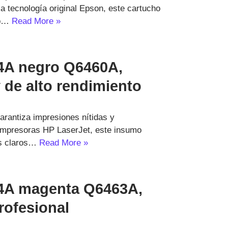
la tecnología original Epson, este cartucho
to…
Read More »
44A negro Q6460A,
 de alto rendimiento
rantiza impresiones nítidas y
 impresoras HP LaserJet, este insumo
tos claros…
Read More »
44A magenta Q6463A,
rofesional