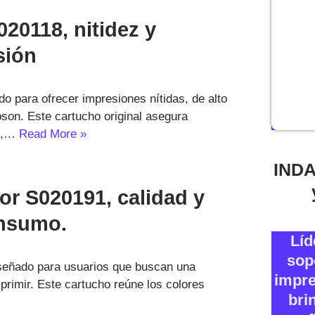
20118, nitidez y
sión
o para ofrecer impresiones nítidas, de alto
pson. Este cartucho original asegura
us,…
Read More »
INDA
or S020191, calidad y
insumo.
Líd
sop
iseñado para usuarios que buscan una
impre
primir. Este cartucho reúne los colores
bri